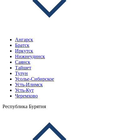
Ангарск
Братск
Иркутск
Нижнеудинск
Саянск
Тайшет
Тулун
Усолье-Сибирское
Усть-Илимск
Усть-Кут
Черемхово
Республика Бурятия