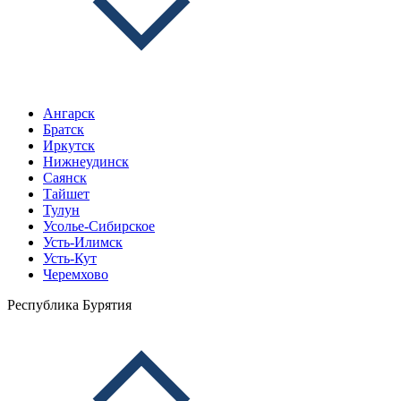
Ангарск
Братск
Иркутск
Нижнеудинск
Саянск
Тайшет
Тулун
Усолье-Сибирское
Усть-Илимск
Усть-Кут
Черемхово
Республика Бурятия