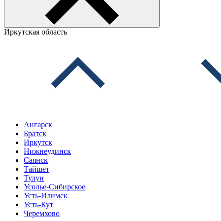
Иркутская область
Ангарск
Братск
Иркутск
Нижнеудинск
Саянск
Тайшет
Тулун
Усолье-Сибирское
Усть-Илимск
Усть-Кут
Черемхово