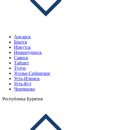
Ангарск
Братск
Иркутск
Нижнеудинск
Саянск
Тайшет
Тулун
Усолье-Сибирское
Усть-Илимск
Усть-Кут
Черемхово
Республика Бурятия