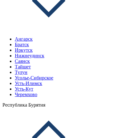
Ангарск
Братск
Иркутск
Нижнеудинск
Саянск
Тайшет
Тулун
Усолье-Сибирское
Усть-Илимск
Усть-Кут
Черемхово
Республика Бурятия