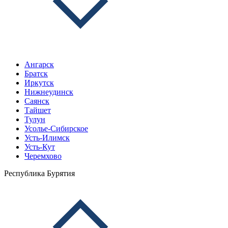
Ангарск
Братск
Иркутск
Нижнеудинск
Саянск
Тайшет
Тулун
Усолье-Сибирское
Усть-Илимск
Усть-Кут
Черемхово
Республика Бурятия