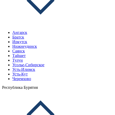
Ангарск
Братск
Иркутск
Нижнеудинск
Саянск
Тайшет
Тулун
Усолье-Сибирское
Усть-Илимск
Усть-Кут
Черемхово
Республика Бурятия