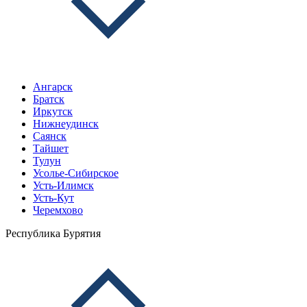
Ангарск
Братск
Иркутск
Нижнеудинск
Саянск
Тайшет
Тулун
Усолье-Сибирское
Усть-Илимск
Усть-Кут
Черемхово
Республика Бурятия