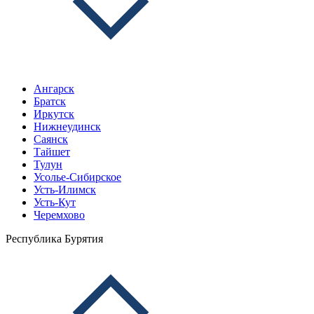
Ангарск
Братск
Иркутск
Нижнеудинск
Саянск
Тайшет
Тулун
Усолье-Сибирское
Усть-Илимск
Усть-Кут
Черемхово
Республика Бурятия