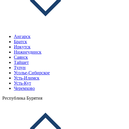
Ангарск
Братск
Иркутск
Нижнеудинск
Саянск
Тайшет
Тулун
Усолье-Сибирское
Усть-Илимск
Усть-Кут
Черемхово
Республика Бурятия