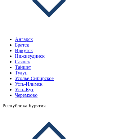
Ангарск
Братск
Иркутск
Нижнеудинск
Саянск
Тайшет
Тулун
Усолье-Сибирское
Усть-Илимск
Усть-Кут
Черемхово
Республика Бурятия