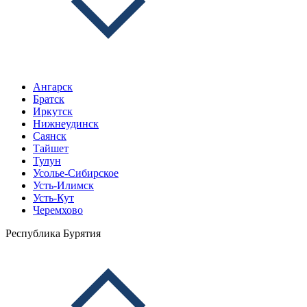
Ангарск
Братск
Иркутск
Нижнеудинск
Саянск
Тайшет
Тулун
Усолье-Сибирское
Усть-Илимск
Усть-Кут
Черемхово
Республика Бурятия