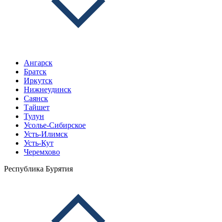
Ангарск
Братск
Иркутск
Нижнеудинск
Саянск
Тайшет
Тулун
Усолье-Сибирское
Усть-Илимск
Усть-Кут
Черемхово
Республика Бурятия