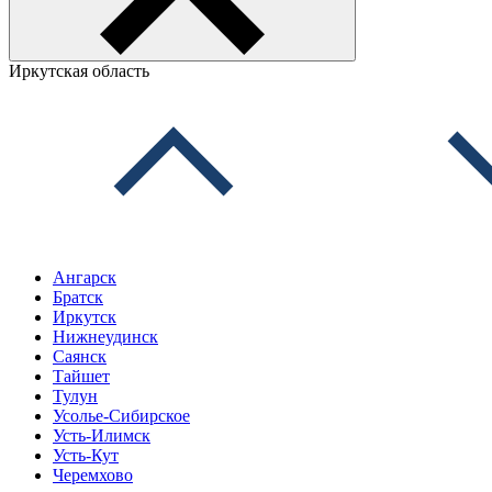
Иркутская область
Ангарск
Братск
Иркутск
Нижнеудинск
Саянск
Тайшет
Тулун
Усолье-Сибирское
Усть-Илимск
Усть-Кут
Черемхово