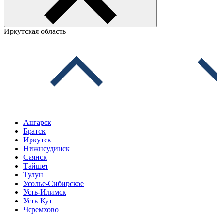
Иркутская область
Ангарск
Братск
Иркутск
Нижнеудинск
Саянск
Тайшет
Тулун
Усолье-Сибирское
Усть-Илимск
Усть-Кут
Черемхово