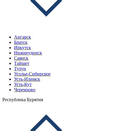
Ангарск
Братск
Иркутск
Нижнеудинск
Саянск
Тайшет
Тулун
Усолье-Сибирское
Усть-Илимск
Усть-Кут
Черемхово
Республика Бурятия